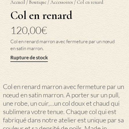
Accueil
/
Boutique
/
Accessoires
/ Col en renard
Col en renard
120,00
€
Col en renard marron avec fermeture par un nœud
en satin marron.
Rupture de stock
Col en renard marron avec fermeture par un
nœud en satin marron. A porter sur un pull,
une robe, un cuir,...un col doux et chaud qui
sublimera votre tenue. Chaque col qui est
fabriqué dans notre atelier est unique par sa
couleur et sa densité de poils. Made in