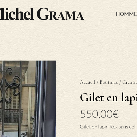
HOMME
Accueil
/
Boutique
/
Créati
Gilet en la
550,00
€
Gilet en lapin Rex sans col